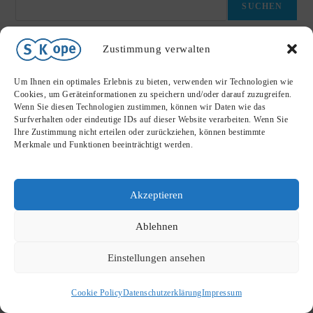
SUCHEN
Zustimmung verwalten
NEUESTE BEITRÄGE
Um Ihnen ein optimales Erlebnis zu bieten, verwenden wir Technologien wie
NEUESTE KOMMENTARE
Cookies, um Geräteinformationen zu speichern und/oder darauf zuzugreifen.
Wenn Sie diesen Technologien zustimmen, können wir Daten wie das
Es sind keine Kommentare vorhanden.
Surfverhalten oder eindeutige IDs auf dieser Website verarbeiten. Wenn Sie
Ihre Zustimmung nicht erteilen oder zurückziehen, können bestimmte
Merkmale und Funktionen beeinträchtigt werden.
Akzeptieren
Ablehnen
Impressum
Datenschutzerklärung
Copyright 2026 - SKope
Einstellungen ansehen
Cookie Policy
Datenschutzerklärung
Impressum